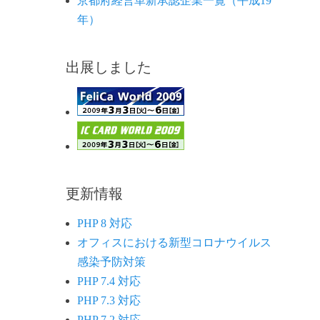
京都府経営革新承認企業一覧（平成19
年）
出展しました
更新情報
PHP 8 対応
オフィスにおける新型コロナウイルス
感染予防対策
PHP 7.4 対応
PHP 7.3 対応
PHP 7.2 対応