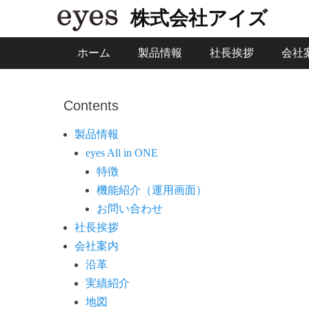
株式会社アイズ
メインメニュー
コ
ホーム
製品情報
社長挨拶
会社
ン
テ
ン
Contents
ツ
製品情報
へ
eyes All in ONE
ス
特徴
キ
機能紹介（運用画面）
ッ
お問い合わせ
プ
社長挨拶
会社案内
沿革
実績紹介
地図