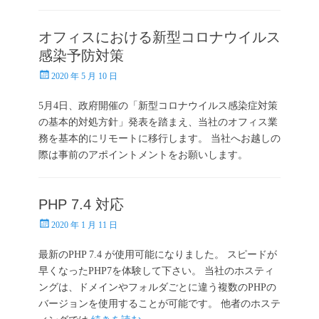
オフィスにおける新型コロナウイルス
感染予防対策
投
2020 年 5 月 10 日
稿
日
5月4日、政府開催の「新型コロナウイルス感染症対策
の基本的対処方針」発表を踏まえ、当社のオフィス業
務を基本的にリモートに移行します。 当社へお越しの
際は事前のアポイントメントをお願いします。
PHP 7.4 対応
投
2020 年 1 月 11 日
稿
日
最新のPHP 7.4 が使用可能になりました。 スピードが
早くなったPHP7を体験して下さい。 当社のホスティ
ングは、ドメインやフォルダごとに違う複数のPHPの
バージョンを使用することが可能です。 他者のホステ