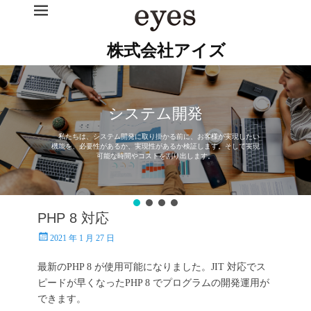
株式会社アイズ
システム開発
私たちは、システム開発に取り掛かる前に、お客様が実現したい
機能を、必要性があるか、実現性があるか検証します。そして実現
可能な時間やコストを割り出します。
PHP 8 対応
投
2021 年 1 月 27 日
稿
日
最新のPHP 8 が使用可能になりました。JIT 対応でス
ピードが早くなったPHP 8 でプログラムの開発運用が
できます。