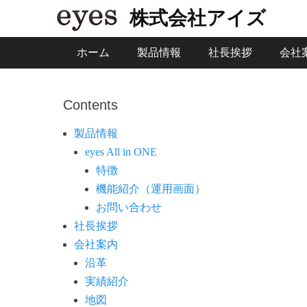
株式会社アイズ
メインメニュー
コ
ホーム
製品情報
社長挨拶
会社
ン
テ
ン
Contents
ツ
製品情報
へ
eyes All in ONE
ス
特徴
キ
機能紹介（運用画面）
ッ
お問い合わせ
プ
社長挨拶
会社案内
沿革
実績紹介
地図