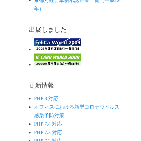
京都府経営革新承認企業一覧（平成19
年）
出展しました
更新情報
PHP 8 対応
オフィスにおける新型コロナウイルス
感染予防対策
PHP 7.4 対応
PHP 7.3 対応
PHP 7.2 対応